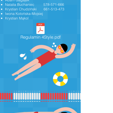
Adam Gagajek
Natalia Buchaniec
578-571-666
Krystian Chudziński
661-513-473
Iwona Kotońska-Mojsiej
Krystian Mąkol
Regulamin 4Style.pdf