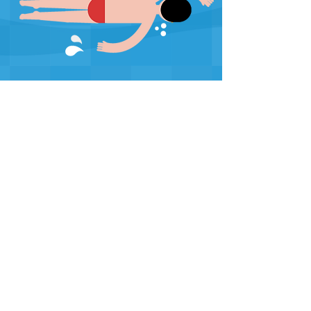
4Style
Kontakt:
Tel:
661-513-473
578
-571-666
srs4style@gmail.com