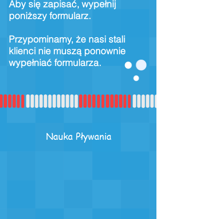
Aby się zapisać, wypełnij
poniższy formularz.
Przypominamy, że nasi stali
klienci nie muszą ponownie
wypełniać formularza.
Nauka Pływania